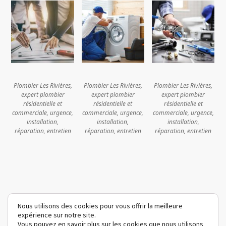
Plombier Les Rivières,
Plombier Les Rivières,
Plombier Les Rivières,
expert plombier
expert plombier
expert plombier
résidentielle et
résidentielle et
résidentielle et
commerciale, urgence,
commerciale, urgence,
commerciale, urgence,
installation,
installation,
installation,
réparation, entretien
réparation, entretien
réparation, entretien
Poste 1:
installation et
réparation de plomberie
Poste 2:
débouchage
et nettoyage de
conduits
Nous utilisons des cookies pour vous offrir la meilleure
expérience sur notre site.
(581) 702-4538
Vous pouvez en savoir plus sur les cookies que nous utilisons