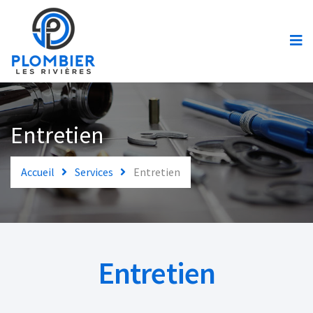
Accueil
Urgences
Services
Plomberie
Entretien
Soumission
Accueil
Services
Entretien
Contact
Entretien