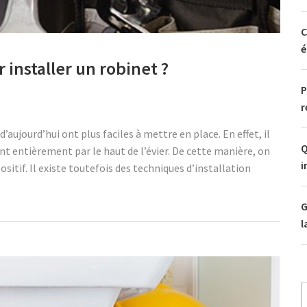
C
é
 installer un robinet ?
P
r
ujourd’hui ont plus faciles à mettre en place. En effet, il
Q
ent entièrement par le haut de l’évier. De cette manière, on
i
sitif. Il existe toutefois des techniques d’installation
G
l