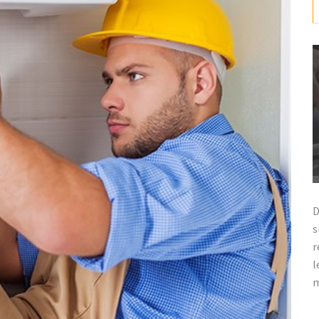
D
s
r
l
m