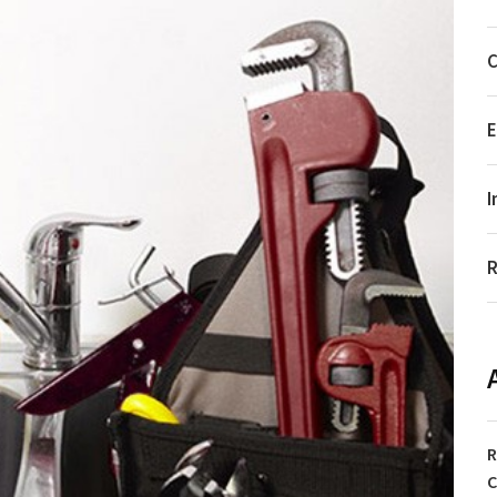
C
E
I
R
R
C