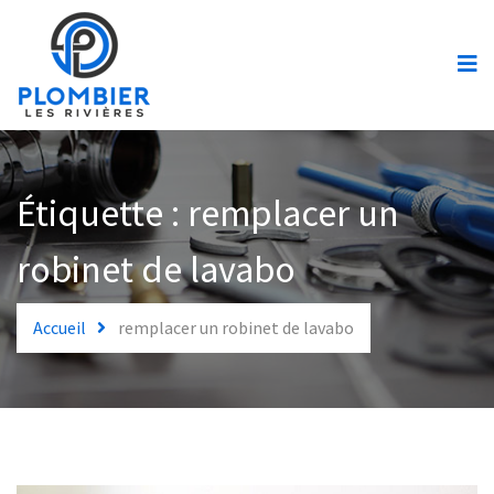
Accueil
Urgences
Services
Plomberie
Étiquette :
remplacer un
Soumission
robinet de lavabo
Contact
Accueil
remplacer un robinet de lavabo