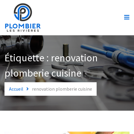
Accueil
Urgences
Services
Plomberie
Étiquette :
renovation
Soumission
plomberie cuisine
Contact
Accueil
renovation plomberie cuisine